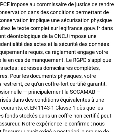
u CPCE impose au commissaire de justice de rendre 
conservation dans des conditions permettant de 
e conservation implique une sécurisation physique 
ez le texte complet sur legifrance.gouv.fr dans 
ment déontologique de la CNCJ impose une 
identialité des actes et la sécurité des données 
équipements requis, ce règlement engage votre 
onnelle en cas de manquement. Le RGPD s'applique 
 actes : adresses domiciliaires complètes, 
res. Pour les documents physiques, votre 
streint, ce qu'un coffre-fort certifié garantit. 
fessionnelle — principalement la SOCAMAB — 
urisés dans des conditions équivalentes à une 
 courants, et EN 1143-1 Classe 1 dès que les 
s fonds stockés dans un coffre non certifié peut 
assureur. Notre expérience le confirme : nous 
'assureur avait exigé a posteriori la preuve de 