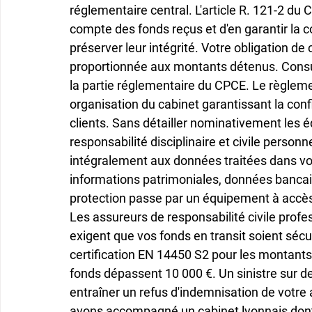
réglementaire central. L'article R. 121-2 d
compte des fonds reçus et d'en garantir la 
préserver leur intégrité. Votre obligation d
proportionnée aux montants détenus. Consult
la partie réglementaire du CPCE. Le règle
organisation du cabinet garantissant la conf
clients. Sans détailler nominativement les 
responsabilité disciplinaire et civile pers
intégralement aux données traitées dans vos
informations patrimoniales, données bancai
protection passe par un équipement à accès re
Les assureurs de responsabilité civile pro
exigent que vos fonds en transit soient séc
certification EN 14450 S2 pour les montants
fonds dépassent 10 000 €. Un sinistre sur de
entraîner un refus d'indemnisation de votre 
avons accompagné un cabinet lyonnais dont l