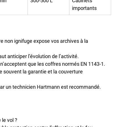
min
300-500 L
Cabinets 
importants
fre non ignifuge expose vos archives à la 
 faut anticiper l’évolution de l’activité.
s n’acceptent que les coffres normés EN 1143-1.
le souvent la garantie et la couverture 
l par un technicien Hartmann est recommandé.
 le vol ?