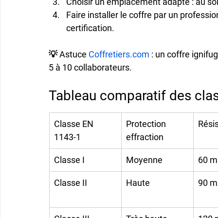
Choisir un emplacement adapté
 : au s
Faire installer le coffre par un professi
certification.
💡 
Astuce 
Coffretiers.com
 :
 un 
coffre ignifu
5 à 10 collaborateurs.
Tableau comparatif des clas
Classe EN 
Protection 
Rési
1143-1
effraction
Classe I
Moyenne
60 m
Classe II
Haute
90 m