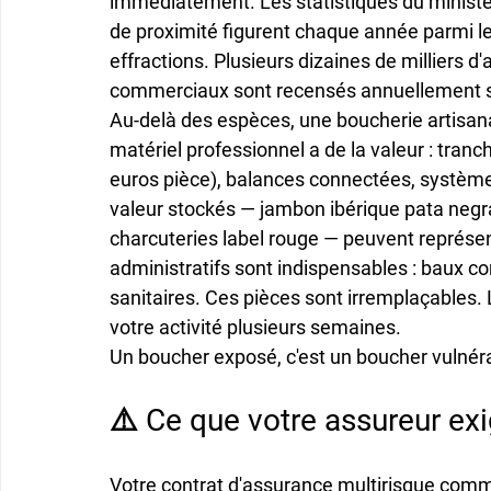
immédiatement. Les statistiques du ministè
de proximité figurent chaque année parmi le
effractions. Plusieurs dizaines de milliers d
commerciaux sont recensés annuellement sur 
Au-delà des espèces, une boucherie artisanal
matériel professionnel a de la valeur : tra
euros pièce), balances connectées, système
valeur stockés — jambon ibérique pata negra 
charcuteries label rouge — peuvent représen
administratifs sont indispensables : baux co
sanitaires. Ces pièces sont irremplaçables.
votre activité plusieurs semaines.
Un boucher exposé, c'est un boucher vulnéra
⚠️ Ce que votre assureur ex
Votre contrat d'assurance multirisque com