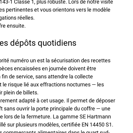
3-1 Classe 1, plus robuste. Lors de notre visite 
es pertinentes et vous orientons vers le modèle 
ations réelles.
re ensuite.
 les dépôts quotidiens
orité numéro un est la sécurisation des recettes 
spèces encaissées en journée doivent être 
fin de service, sans attendre la collecte 
le risque lié aux effractions nocturnes — les 
 plein de billets.
lièrement adapté à cet usage. Il permet de déposer 
t sans ouvrir la porte principale du coffre — une 
te lors de la fermeture. La gamme SE Hartmann 
lé sur plusieurs modèles, certifiée EN 14450 S1. 
es commerçants alimentaires dans le quart sud-