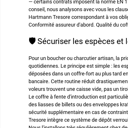
— certains contrats imposent la norme EN 114
conseil, nous analysons avec vous les claus
Hartmann Tresore correspondant à vos oblig
Conformité assureur d'abord. Qualité du coff
🛡️ Sécuriser les espèces et
Pour un boucher ou charcutier artisan, la pri
quotidiennes. Le principe est simple : les e
déposées dans un coffre-fort au plus tard en 
bancaire. Cette routine réduit drastiquement 
voleurs trouvent une caisse vide, pas un tiroir
Le coffre à fente d'introduction est particu
des liasses de billets ou des enveloppes kraf
sécurité supplémentaire en cas de contrain
Tresore intègre ce système de dépôt verrouil
Nous l'installons très régulièrement chez d