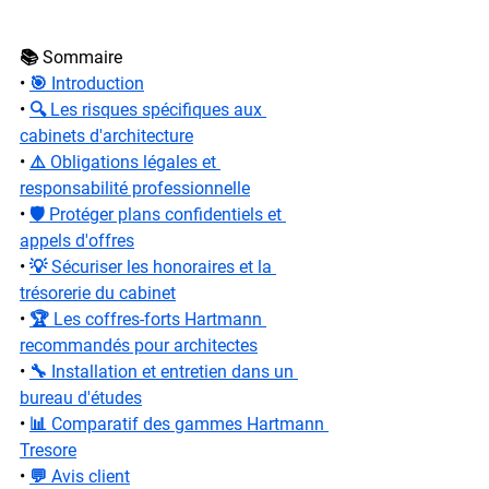
📚 Sommaire
• 
🎯 Introduction
• 
🔍 Les risques spécifiques aux 
cabinets d'architecture
• 
⚠️ Obligations légales et 
responsabilité professionnelle
• 
🛡️ Protéger plans confidentiels et 
appels d'offres
• 
💡 Sécuriser les honoraires et la 
trésorerie du cabinet
• 
🏆 Les coffres-forts Hartmann 
recommandés pour architectes
• 
🔧 Installation et entretien dans un 
bureau d'études
• 
📊 Comparatif des gammes Hartmann 
Tresore
• 
💬 Avis client