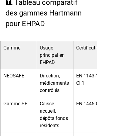
📊 Tableau comparatif 
des gammes Hartmann 
pour EHPAD
Gamme
Usage 
Certification
principal en 
EHPAD
NEOSAFE
Direction, 
EN 1143-1 
médicaments 
Cl.1
contrôlés
Gamme SE
Caisse 
EN 14450 S1
accueil, 
dépôts fonds 
résidents