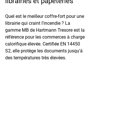
librairies et papeteries
Quel est le meilleur coffre-fort pour une 
librairie qui craint l'incendie ? 
La 
gamme MB de Hartmann Tresore est la 
référence pour les commerces à charge 
calorifique élevée. Certifiée EN 14450 
S2, elle protège les documents jusqu'à 
des températures très élevées.
Un coffre-fort standard suffit-il pour une 
papeterie de quartier ? 
Oui, la gamme 
ESSENTIAL HES (dès 430 €) est 
adaptée aux petits commerces avec 
une caisse journalière modérée. Pour 
davantage de sécurité, optez pour la 
gamme HT certifiée EN 14450 S1.
Mon assureur exige une certification — 