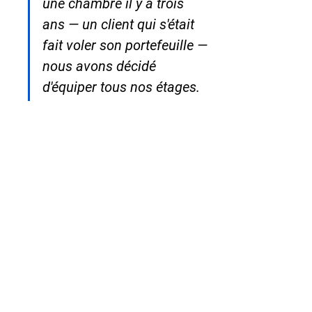
une chambre il y a trois 
ans — un client qui s'était 
fait voler son portefeuille — 
nous avons décidé 
d'équiper tous nos étages. 
Nous avons choisi le HS 
458-02 pour nos chambres 
supérieures car nos clients 
d'affaires posent 
systématiquement leur 
laptop. Résultat : zéro 
incident depuis 
l'installation, et nos clients 
adorent la facilité 
d'utilisation. Le éclairage 