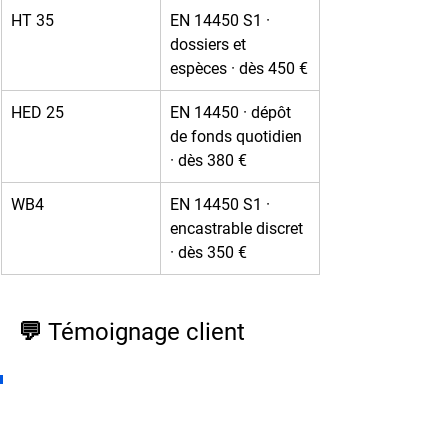
HT 35
EN 14450 S1 · 
dossiers et 
espèces · dès 450 €
HED 25
EN 14450 · dépôt 
de fonds quotidien 
· dès 380 €
WB4
EN 14450 S1 · 
encastrable discret 
· dès 350 €
💬 Témoignage client
« Depuis que j'utilise un coffre-
fort NEOSAFE dans mon 