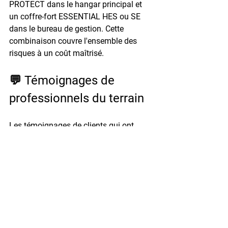
PROTECT dans le hangar principal et 
un coffre-fort ESSENTIAL HES ou SE 
dans le bureau de gestion. Cette 
combinaison couvre l'ensemble des 
risques à un coût maîtrisé.
💬 Témoignages de 
professionnels du terrain
Les témoignages de clients qui ont 
franchi le pas sont souvent les 
meilleurs arguments. Voici deux retours 
d'expérience de professionnels 
agricoles ayant équipé leur exploitation 
avec des solutions Hartmann Tresore 
disponibles sur Coffretiers.
« Ce qui m'a convaincu 