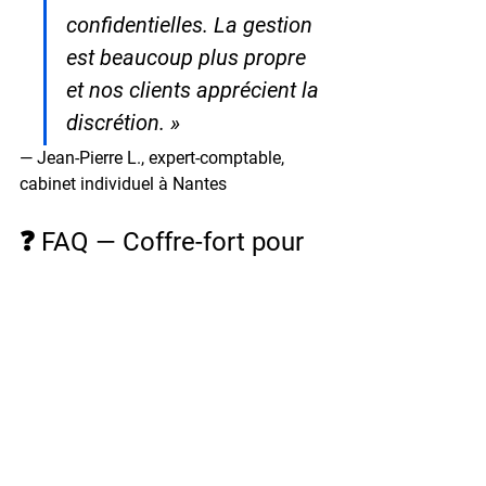
confidentielles. La gestion 
est beaucoup plus propre 
et nos clients apprécient la 
discrétion. »
— Jean-Pierre L., expert-comptable, 
cabinet individuel à Nantes
❓ FAQ — Coffre-fort pour 
experts-comptables
Quel coffre-fort est obligatoire pour un 
cabinet d'expertise comptable ? 
Aucun 
texte de loi n'impose un modèle 
spécifique, mais l'Ordre des experts-
comptables recommande une solution 
certifiée EN 14450 minimum pour les 