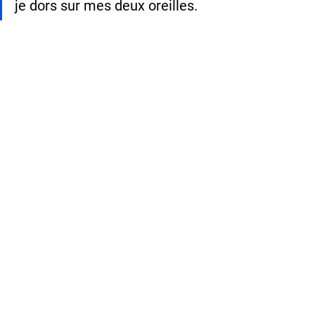
je dors sur mes deux oreilles. 
La qualité de fabrication 
allemande se ressent 
immédiatement : c'est du 
solide !"
— Philippe M., Lyon
7. FAQ - Questions 
fréquentes ❓
Quel budget prévoir pour un coffre-
fort de qualité ?
Pour un coffre-fort certifié Hartmann 
Tresore offrant une protection réelle, 
comptez entre 300€ et 2000€ selon le 
volume et les options choisies. Cet 