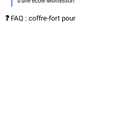
d'une école Montessori
❓ FAQ : coffre-fort pour 
établissements scolaires
Quel coffre-fort choisir pour une école 
primaire avec peu de fonds ? 
Pour une 
école primaire gérant des fonds 
modestes (moins de 2 000 €), la 
gamme ESSENTIAL HES de Hartmann 
Tresore est idéale. Accessible dès 430 
€, elle offre un premier niveau de 
sécurité suffisant pour les associations 
de parents d'élèves ou les petites 
structures.
Un lycée a-t-il besoin d'un coffre-fort 
certifié EN 14450 ? 
Oui, pour un lycée 
gérant des fonds de cantine et des 