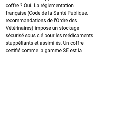
coffre ? 
Oui. La réglementation 
française (Code de la Santé Publique, 
recommandations de l'Ordre des 
Vétérinaires) impose un stockage 
sécurisé sous clé pour les médicaments 
stuppéfiants et assimilés. Un coffre 
certifié comme la gamme SE est la 
solution recommandée.
Quelle capacité de coffre prévoir pour 
une clinique vétérinaire ? 
Pour une 
clinique solo, l'ESSENTIAL HES 50 
suffit pour les médicaments courants et 
espèces. Pour une structure avec 
stuppéfiants réguliers et flux d'espèces 
importants, le SE 902 est plus adapté. 
Une clinique de groupe bénéficiera du 
SUPER PROTECT 190 pour ses 