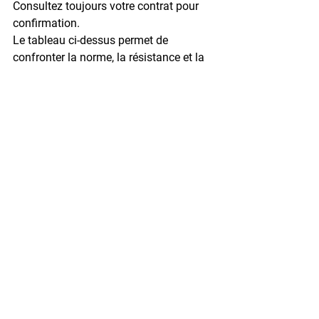
Consultez toujours votre contrat pour 
confirmation.
Le tableau ci-dessus permet de 
confronter la norme, la résistance et la 
valeur assurée. Un 
coffre fort 
arme
 d’une classe plus élevée coûte 
plus cher mais offre une protection et 
des possibilités d’assurance 
supérieures. L’investissement se justifie 
si la valeur ou le risque l’exigent. Pour 
des achats concrets, comparez les 
fiches techniques et demandez un avis 
d’expert.
FAQ pratique sur le coffre 
fort arme
1) Ai-je l’obligation légale de stocker 