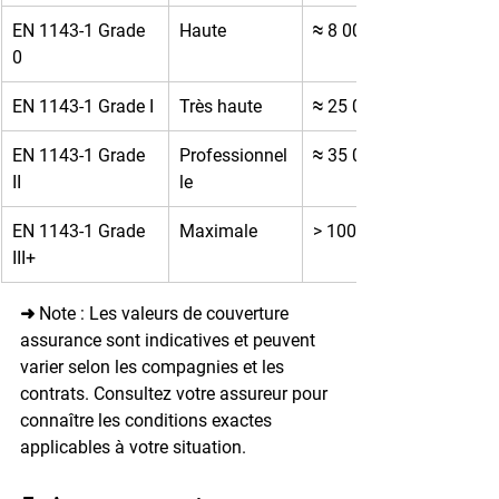
EN 1143-1 Grade 
Haute
≈ 8 000€
0
EN 1143-1 Grade I
Très haute
≈ 25 000€
EN 1143-1 Grade 
Professionnel
≈ 35 000€
II
le
EN 1143-1 Grade 
Maximale
> 100 000€
III+
➜ Note : Les valeurs de couverture 
assurance sont indicatives et peuvent 
varier selon les compagnies et les 
contrats. Consultez votre assureur pour 
connaître les conditions exactes 
applicables à votre situation.