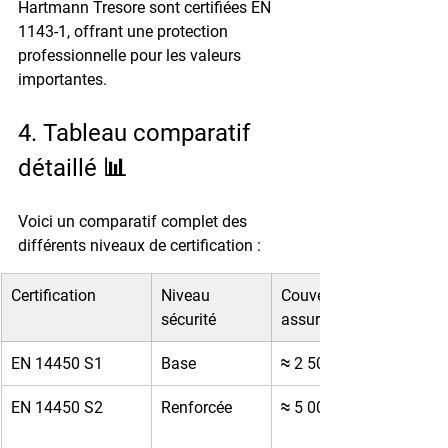
Hartmann Tresore sont certifiées EN 
1143-1, offrant une protection 
professionnelle pour les valeurs 
importantes.
4. Tableau comparatif 
détaillé 📊
Voici un comparatif complet des 
différents niveaux de certification :
Certification
Niveau 
Couverture 
sécurité
assurance
EN 14450 S1
Base
≈ 2 500€
EN 14450 S2
Renforcée
≈ 5 000€