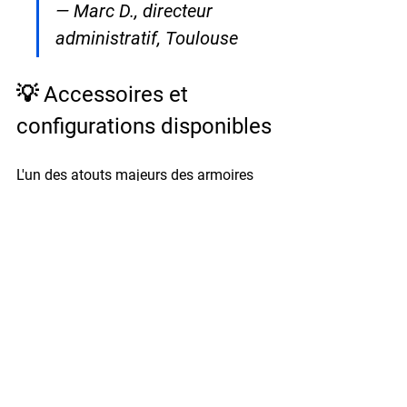
— Marc D., directeur 
administratif, Toulouse
💡 Accessoires et 
configurations disponibles
L'un des atouts majeurs des armoires 
fortes Hartmann Tresore est leur 
modularité intérieure
. En fonction de 
vos besoins, vous adaptez 
l'aménagement interne pour optimiser 
chaque centimètre disponible et créer 
des zones de stockage distinctes selon 
le niveau de confidentialité des 
documents.
La configuration de votre armoire forte 
influe directement sur son efficacité au 