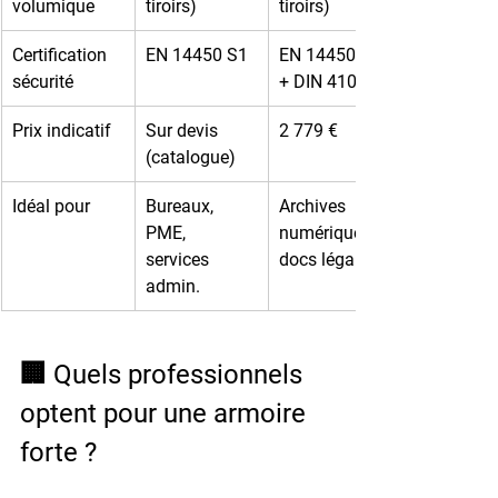
volumique
tiroirs)
tiroirs)
Certification 
EN 14450 S1
EN 14450 S1 
sécurité
+ DIN 4102
Prix indicatif
Sur devis 
2 779 €
(catalogue)
Idéal pour
Bureaux, 
Archives 
PME, 
numériques, 
services 
docs légaux
admin.
🏢 Quels professionnels 
optent pour une armoire 
forte ?