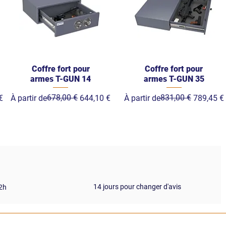
Coffre fort pour
Coffre fort pour
armes T-GUN 14
armes T-GUN 35
Prix original
Prix promotionnel
678,00 €
Prix original
Prix promotionnel
831,00 €
€
À partir de
644,10 €
À partir de
789,45 €
14 jours pour changer d'avis
72h