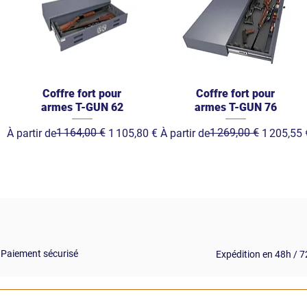
Coffre fort pour
Coffre fort pour
armes T-GUN 62
armes T-GUN 76
Prix original
Prix promotionnel
1 164,00 €
Prix original
Prix promotionnel
1 269,00 €
À partir de
1 105,80 €
À partir de
1 205,55 
Paiement sécurisé
Expédition en 48h / 