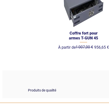
Coffre fort pour
armes T-GUN 45
Prix original
Prix promotionnel
1 007,00 €
À partir de
956,65 €
Produits de qualité