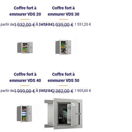
Coffre fort à
Coffre fort à
emmurer VDS 20
emmurer VDS 30
ix original
rix promotionnel
1 932,00 €
Prix original
Prix promotionnel
1 939,00 €
 partir de
À partir de
1 545,60 €
1 551,20 €
Coffre fort à
Coffre fort à
emmurer VDS 40
emmurer VDS 50
ix original
rix promotionnel
1 999,00 €
Prix original
Prix promotionnel
2 382,00 €
 partir de
À partir de
1 599,20 €
1 905,60 €