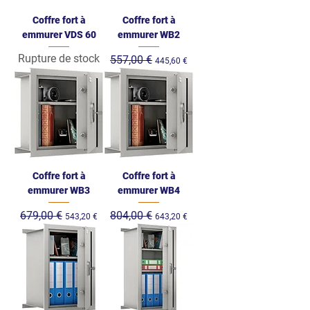
Coffre fort à
Coffre fort à
emmurer VDS 60
emmurer WB2
Rupture de stock
Prix original
557,00 €
Prix promotionnel
445,60 €
Coffre fort à
Coffre fort à
emmurer WB3
emmurer WB4
Prix original
679,00 €
Prix promotionnel
Prix original
804,00 €
Prix promotionnel
543,20 €
643,20 €