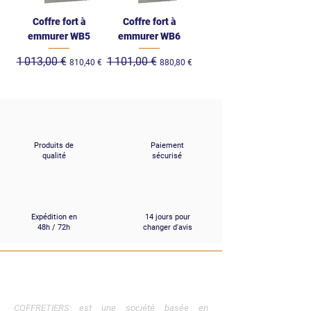
Coffre fort à
Coffre fort à
emmurer WB5
emmurer WB6
Prix original
1 013,00 €
Prix promotionnel
Prix original
1 101,00 €
Prix promotionnel
810,40 €
880,80 €
Produits de
Paiement
qualité
sécurisé
Expédition en
14 jours pour
48h / 72h
changer d'avis
COFFRETIERS
.
COM
COFFRETIERS est une société basée en