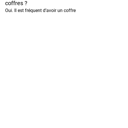
coffres ?
Oui. Il est fréquent d’avoir un coffre 
principal pour les documents et un 
coffre de dépôt pour les espèces.
4. Quelle serrure choisir ?
La 
serrure électronique avec 
temporisation
 est idéale pour limiter les 
accès non autorisés.
5. Les assureurs exigent-ils 
une norme spécifique ?
Oui. La plupart reconnaissent 
uniquement les coffres 
EN 1143-
1
 certifiés ECB·S ou CNPP.
Conclusion et contact 