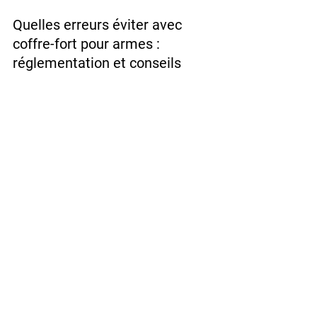
Quelles erreurs éviter avec 
coffre-fort pour armes : 
réglementation et conseils
Coffre-fort pour armes : réglementation 
et conseils met en garde contre les 
erreurs courantes, et coffre-fort pour 
armes : réglementation et conseils 
rappelle qu’acheter un modèle non 
certifié est une faute grave, et coffre-
fort pour armes : réglementation et 
conseils souligne que ne pas fixer le 
coffre annule toute protection, et coffre-
fort pour armes : réglementation et 
conseils précise que placer le coffre 
dans un lieu trop accessible est une 
erreur, et coffre-fort pour armes : 