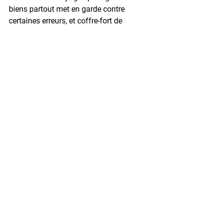
biens partout met en garde contre 
certaines erreurs, et coffre-fort de 
voyage : protéger vos biens partout 
rappelle qu’il ne faut pas choisir un 
modèle trop fragile, et coffre-fort de 
voyage : protéger vos biens partout 
souligne que négliger la présence d’un 
câble de fixation est une erreur, et coffre-
fort de voyage : protéger vos biens 
partout précise qu’il est risqué de 
laisser le coffre apparent dans une 
chambre d’hôtel, et coffre-fort de 
voyage : protéger vos biens partout 
indique qu’un modèle non certifié peut 
s’avérer inefficace, et coffre-fort de 
voyage : protéger vos biens partout met 
en avant que la taille doit être choisie 
en fonction des besoins réels, et coffre-