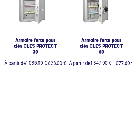
Armoire forte pour
Armoire forte pour
clés CLES PROTECT
clés CLES PROTECT
30
60
Prix original
Prix promotionnel
1 035,00 €
Prix original
Prix promotionnel
1 347,00 €
À partir de
828,00 €
À partir de
1 077,60 