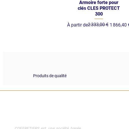
Armoire forte pour
clés CLES PROTECT
300
Prix original
Prix promotionnel
2 333,00 €
À partir de
1 866,40 
Produits de qualité
COFFRETIERS
Plan
.
COM
Accue
COFFRETIERS est une société basée