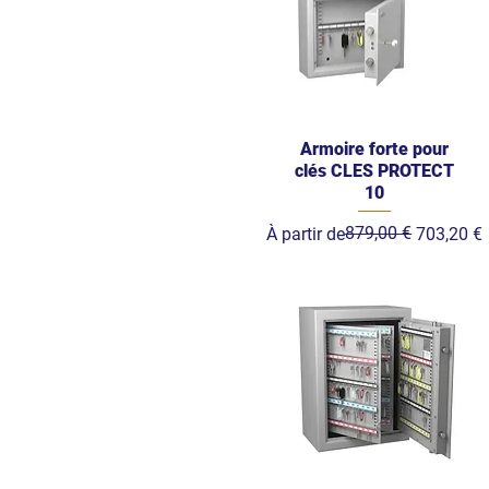
Armoire forte pour
clés CLES PROTECT
10
Prix original
Prix promotionnel
879,00 €
À partir de
703,20 €