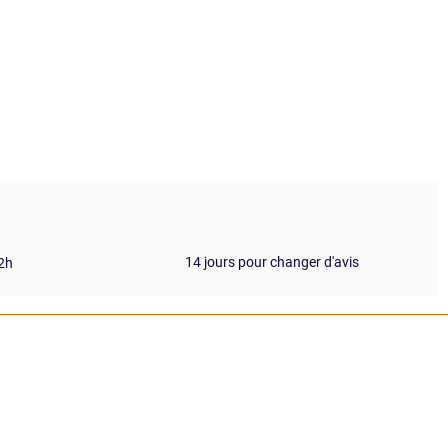
14 jours pour changer d'avis
72h
 ?
Suivi de commande​
Mon compte