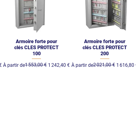
Armoire forte pour
Armoire forte pour
clés CLES PROTECT
clés CLES PROTECT
100
200
Prix original
Prix promotionnel
1 553,00 €
Prix original
Prix promotionnel
2 021,00 €
€
À partir de
1 242,40 €
À partir de
1 616,80 