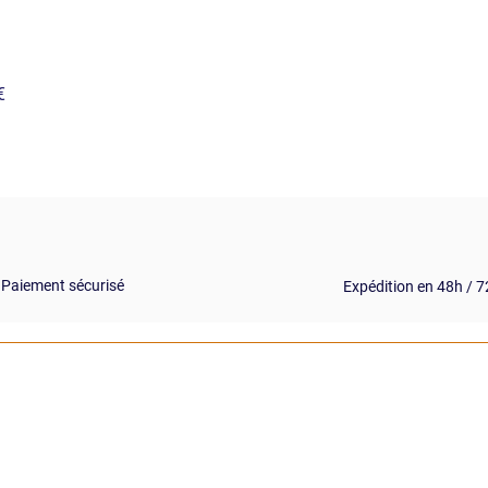
€
Paiement sécurisé
Expédition en 48h / 
 du site
Besoin d'un conseil
il
Nous contacter